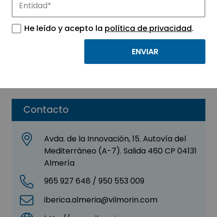
Vilmorin Ibérica
He leído y acepto la
política de privacidad
.
Sector:
AGROALIMENTACIÓN -
BIOTECNOLOGÍA
Subsector:
Semilleros
Contacto
Avda. de la Innovación, 15. Autovía del
Mediterráneo (A-7). Salida 460 CP 04131
Almería
965 927 648 / 950 553 009
iberica.almeria@vilmorin.com