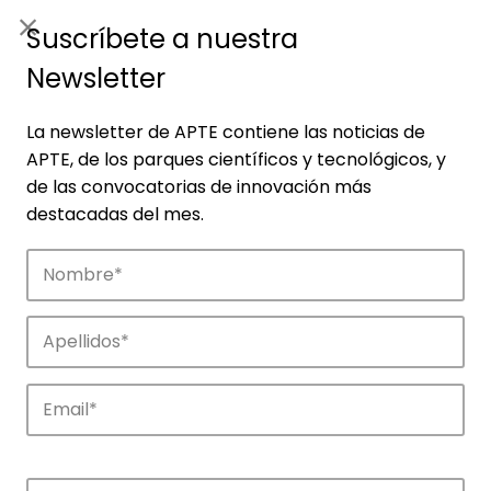
ES
|
ENG
Suscríbete a nuestra
Newsletter
La newsletter de APTE contiene las noticias de
APTE, de los parques científicos y tecnológicos, y
de las convocatorias de innovación más
destacadas del mes.
Empresas
Descubre las empresas que impulsan la
innovación en los parques de APTE.