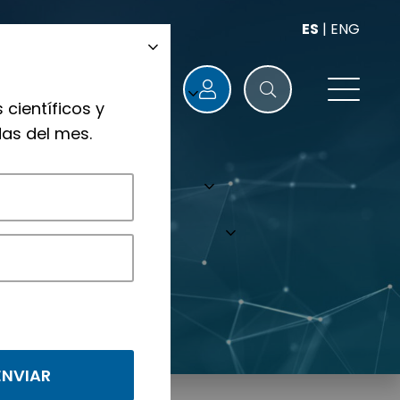
ES
|
ENG
 científicos y
as del mes.