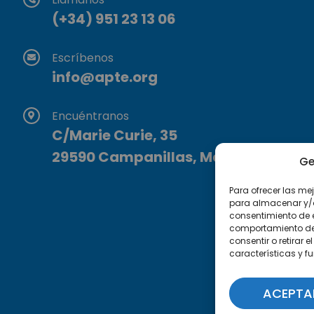
(+34) 951 23 13 06
Escríbenos
info@apte.org
Encuéntranos
C/Marie Curie, 35
29590 Campanillas, Málaga
Ge
Para ofrecer las me
para almacenar y/o 
consentimiento de 
comportamiento de n
consentir o retirar
características y f
ACEPTA