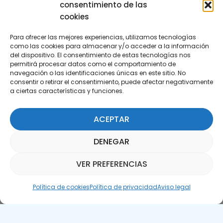
consentimiento de las
cookies
Para ofrecer las mejores experiencias, utilizamos tecnologías
como las cookies para almacenar y/o acceder a la información
del dispositivo. El consentimiento de estas tecnologías nos
permitirá procesar datos como el comportamiento de
Suscríbete a nuestra Newsletter
navegación o las identificaciones únicas en este sitio. No
consentir o retirar el consentimiento, puede afectar negativamente
a ciertas características y funciones.
SUSCRÍBETE AQUÍ
ACEPTAR
DENEGAR
VER PREFERENCIAS
Asistente Parquepedia
Política de cookies
Política de privacidad
Aviso legal
Aviso legal
Política de cookies