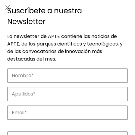
ES
|
ENG
Suscríbete a nuestra
Newsletter
La newsletter de APTE contiene las noticias de
APTE, de los parques científicos y tecnológicos, y
de las convocatorias de innovación más
destacadas del mes.
Empresas
Descubre las empresas que impulsan la
innovación en los parques de APTE.