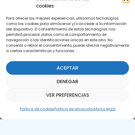
cookies
Para ofrecer las mejores experiencias, utilizamos tecnologías
como las cookies para almacenar y/o acceder a la información
del dispositivo. El consentimiento de estas tecnologías nos
permitirá procesar datos como el comportamiento de
Suscríbete a nuestra Newsletter
navegación o las identificaciones únicas en este sitio. No
consentir o retirar el consentimiento, puede afectar negativamente
a ciertas características y funciones.
SUSCRÍBETE AQUÍ
ACEPTAR
DENEGAR
VER PREFERENCIAS
Asistente Parquepedia
Política de cookies
Política de privacidad
Aviso legal
Aviso legal
Política de cookies