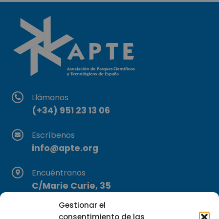
Llámanos
(+34) 951 23 13 06
Escríbenos
info@apte.org
Encuéntranos
C/Marie Curie, 35
29590 Campanillas, Málaga
Gestionar el
consentimiento de las