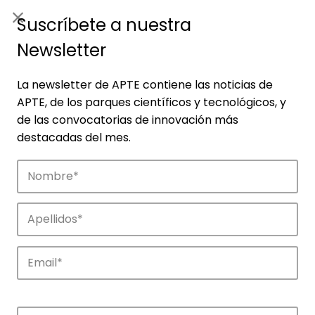
ES
|
ENG
Suscríbete a nuestra
Newsletter
La newsletter de APTE contiene las noticias de
APTE, de los parques científicos y tecnológicos, y
de las convocatorias de innovación más
destacadas del mes.
Empresas
Descubre las empresas que impulsan la
innovación en los parques de APTE.