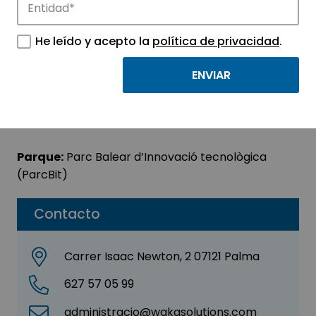
Waka Solutions CB
He leído y acepto la
política de privacidad
.
Sector:
INFORMACIÓN, INFORMÁTICA Y
TELECOMUNICACIONES
Subsector:
Programación y consultoría
informática
Parque:
Parc Balear d’Innovació tecnològica
(ParcBit)
Contacto
Carrer Isaac Newton, 2 07121 Palma
627 57 05 99
administracio@wakasolutions.com