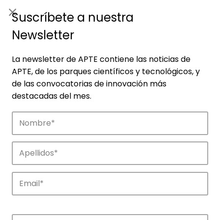
ES
|
ENG
Suscríbete a nuestra
Newsletter
La newsletter de APTE contiene las noticias de
APTE, de los parques científicos y tecnológicos, y
de las convocatorias de innovación más
destacadas del mes.
Empresas
Descubre las empresas que impulsan la
innovación en los parques de APTE.