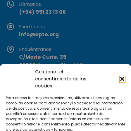
Llámanos
(+34) 951 23 13 06
Escríbenos
info@apte.org
Encuéntranos
C/Marie Curie, 35
29590 Campanillas, Málaga
Gestionar el
consentimiento de las
cookies
Para ofrecer las mejores experiencias, utilizamos tecnologías
como las cookies para almacenar y/o acceder a la información
del dispositivo. El consentimiento de estas tecnologías nos
Suscríbete a nuestra Newsletter
permitirá procesar datos como el comportamiento de
navegación o las identificaciones únicas en este sitio. No
consentir o retirar el consentimiento, puede afectar negativamente
SUSCRÍBETE AQUÍ
a ciertas características y funciones.