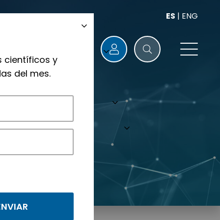
ES
|
ENG
 científicos y
as del mes.