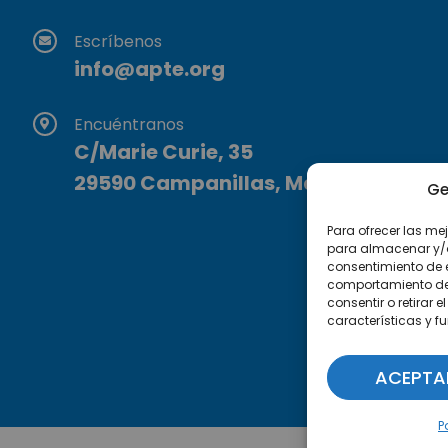
Escríbenos
info@apte.org
Encuéntranos
C/Marie Curie, 35
29590 Campanillas, Málaga
Ge
Para ofrecer las me
para almacenar y/o 
consentimiento de 
comportamiento de n
consentir o retirar
características y f
ACEPTA
P