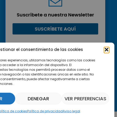
Suscríbete a nuestra Newsletter
SUSCRÍBETE AQUÍ
stionar el consentimiento de las cookies
jores experiencias, utilizamos tecnologías como las cookies
acceder a la información del dispositivo. El
estas tecnologías nos permitirá procesar datos como el
avegación o las identificaciones únicas en este sitio. No
 el consentimiento, puede afectar negativamente a ciertas
unciones.
R
DENEGAR
VER PREFERENCIAS
Asistente Parquepedia
olítica de cookies
Política de privacidad
Aviso legal