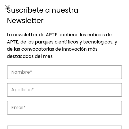
ES
|
ENG
Suscríbete a nuestra
Newsletter
La newsletter de APTE contiene las noticias de
APTE, de los parques científicos y tecnológicos, y
de las convocatorias de innovación más
destacadas del mes.
Empresas
Descubre las empresas que impulsan la
innovación en los parques de APTE.