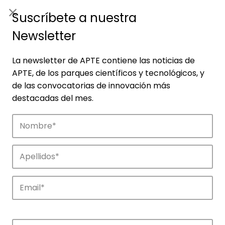
ES
|
ENG
Suscríbete a nuestra
Newsletter
La newsletter de APTE contiene las noticias de
APTE, de los parques científicos y tecnológicos, y
de las convocatorias de innovación más
destacadas del mes.
Empresas
Descubre las empresas que impulsan la
innovación en los parques de APTE.