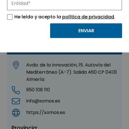
Xomos
He leído y acepto la
política de privacidad
.
Sector:
MEDICINA Y SALUD
Contacto
Avda. de la Innovación, 15. Autovía del
Mediterráneo (A-7). Salida 460 CP 04131
Almería
950 108 110
info@xomos.es
https://xomos.es
Provincia: