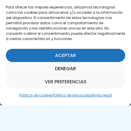
Para ofrecer las mejores experiencias, utilizamos tecnologías
como las cookies para almacenar y/o acceder a la información
del dispositivo. El consentimiento de estas tecnologías nos
permitirá procesar datos como el comportamiento de
Suscríbete a nuestra Newsletter
navegación o las identificaciones únicas en este sitio. No
consentir o retirar el consentimiento, puede afectar negativamente
a ciertas características y funciones.
SUSCRÍBETE AQUÍ
ACEPTAR
DENEGAR
VER PREFERENCIAS
Asistente Parquepedia
Política de cookies
Política de privacidad
Aviso legal
Aviso legal
Política de cookies
APTE © 2025 – Todos los derechos reservados