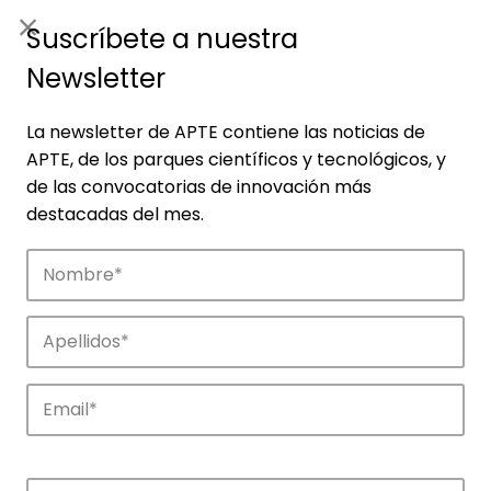
ES
|
ENG
Suscríbete a nuestra
Newsletter
La newsletter de APTE contiene las noticias de
APTE, de los parques científicos y tecnológicos, y
de las convocatorias de innovación más
destacadas del mes.
Empresas
Descubre las empresas que impulsan la
innovación en los parques de APTE.