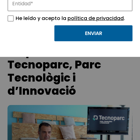
He leído y acepto la
política de privacidad
.
Entrevistamos a
Eduard Vicente,
responsable del
Tecnoparc, Parc
Tecnològic i
d’Innovació