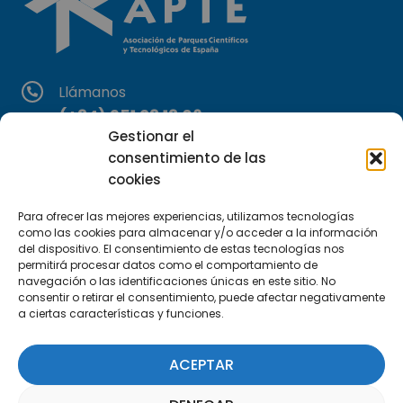
Llámanos
(+34) 951 23 13 06
Gestionar el
consentimiento de las
Escríbenos
cookies
info@apte.org
Para ofrecer las mejores experiencias, utilizamos tecnologías
Encuéntranos
como las cookies para almacenar y/o acceder a la información
del dispositivo. El consentimiento de estas tecnologías nos
C/Marie Curie, 35
permitirá procesar datos como el comportamiento de
29590 Campanillas, Málaga
navegación o las identificaciones únicas en este sitio. No
consentir o retirar el consentimiento, puede afectar negativamente
a ciertas características y funciones.
ACEPTAR