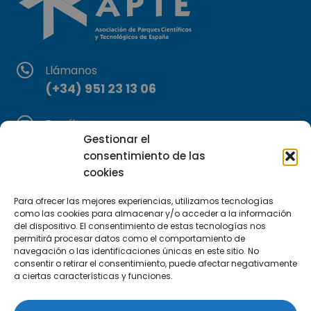
Llámanos
(+34) 951 23 13 06
Escríbenos
Gestionar el
info@apte.org
consentimiento de las
cookies
Encuéntranos
C/Marie Curie, 35
Para ofrecer las mejores experiencias, utilizamos tecnologías
29590 Campanillas, Málaga
como las cookies para almacenar y/o acceder a la información
del dispositivo. El consentimiento de estas tecnologías nos
permitirá procesar datos como el comportamiento de
navegación o las identificaciones únicas en este sitio. No
consentir o retirar el consentimiento, puede afectar negativamente
a ciertas características y funciones.