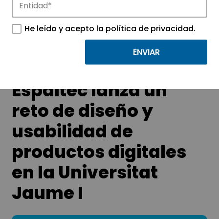
Conoce las noticias más destacadas de
APTE y sus parques científicos y
He leído y acepto la
política de privacidad
.
tecnológicos.
Espaitec lanza un
reto de diseño y
usabilidad de
productos digitales
en la Universitat
Jaume I