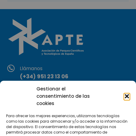
Llámanos
(+34) 951 23 13 06
Gestionar el
Escríbenos
consentimiento de las
info@apte.org
cookies
Encuéntranos
Para ofrecer las mejores experiencias, utilizamos tecnologías
como las cookies para almacenar y/o acceder a la información
C/Marie Curie, 35
del dispositivo. El consentimiento de estas tecnologías nos
29590 Campanillas, Málaga
permitirá procesar datos como el comportamiento de