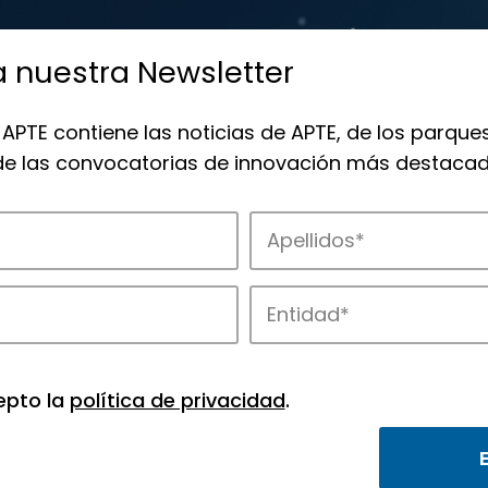
a nuestra Newsletter
 APTE contiene las noticias de APTE, de los parques
 de las convocatorias de innovación más destacad
de APTE y sus parques científicos y tec
epto la
política de privacidad
.