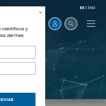
ES
|
ENG
 científicos y
as del mes.
nológicos.