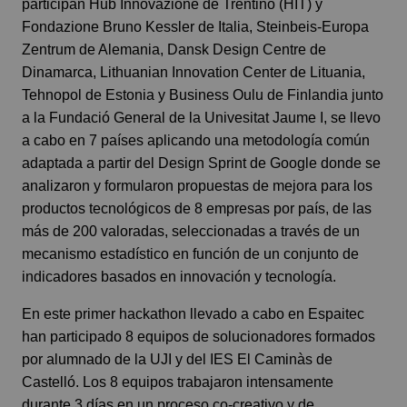
participan
Hub Innovazione de Trentino (HIT)
y
Fondazione Bruno Kessler
de Italia,
Steinbeis-Europa
Zentrum
de Alemania,
Dansk Design Centre
de
Dinamarca,
Lithuanian Innovation Center
de Lituania,
Tehnopol
de Estonia y
Business Oulu
de Finlandia junto
a la
Fundació General de la Univesitat Jaume I
, se llevo
a cabo en 7 países aplicando una metodología común
adaptada a partir del Design Sprint de Google donde se
analizaron y formularon propuestas de mejora para los
productos tecnológicos de 8 empresas por país, de las
más de 200 valoradas, seleccionadas a través de un
mecanismo estadístico en función de un conjunto de
indicadores basados en innovación y tecnología.
En este primer hackathon llevado a cabo en Espaitec
han participado 8 equipos de solucionadores formados
por alumnado de la UJI y del IES El Caminàs de
Castelló. Los 8 equipos trabajaron intensamente
durante 3 días en un proceso co-creativo y de