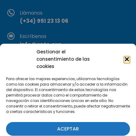
Llámanos
(+34) 951 23 13 06
Escríbenos
info@apte.org
Gestionar el
consentimiento de las
Encuéntranos
cookies
C/Marie Curie, 35
29590 Campanillas, Málaga
Para ofrecer las mejores experiencias, utilizamos tecnologías
como las cookies para almacenar y/o acceder a la información
del dispositivo. El consentimiento de estas tecnologías nos
permitirá procesar datos como el comportamiento de
navegación o las identificaciones únicas en este sitio. No
consentir o retirar el consentimiento, puede afectar negativamente
a ciertas características y funciones.
Suscríbete a nuestra Newsletter
ACEPTAR