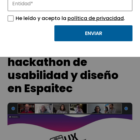
APTE y sus parques científicos y
tecnológicos.
He leído y acepto la
política de privacidad
.
Éxito en el primer
hackathon de
usabilidad y diseño
en Espaitec