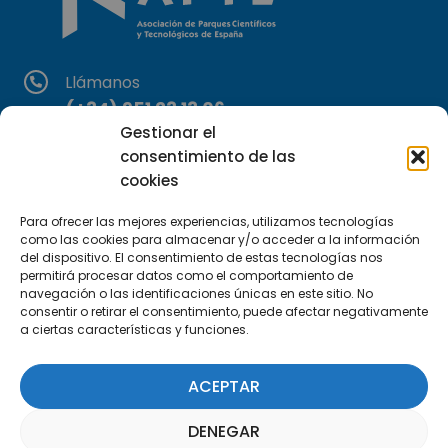
Llámanos
(+34) 951 23 13 06
Gestionar el
consentimiento de las
Escríbenos
cookies
info@apte.org
Para ofrecer las mejores experiencias, utilizamos tecnologías
Encuéntranos
como las cookies para almacenar y/o acceder a la información
del dispositivo. El consentimiento de estas tecnologías nos
C/Marie Curie, 35
permitirá procesar datos como el comportamiento de
29590 Campanillas, Málaga
navegación o las identificaciones únicas en este sitio. No
consentir o retirar el consentimiento, puede afectar negativamente
a ciertas características y funciones.
ACEPTAR
DENEGAR