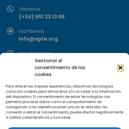
Llámanos
(+34) 951 23 13 06
Escríbenos
info@apte.org
Encuéntranos
C/Marie Curie, 35
Gestionar el
consentimiento de las
29590 Campanillas, Málaga
cookies
Para ofrecer las mejores experiencias, utilizamos tecnologías
como las cookies para almacenar y/o acceder a la información
del dispositivo. El consentimiento de estas tecnologías nos
permitirá procesar datos como el comportamiento de
navegación o las identificaciones únicas en este sitio. No
consentir o retirar el consentimiento, puede afectar negativamente
Suscríbete a nuestra Newsletter
a ciertas características y funciones.