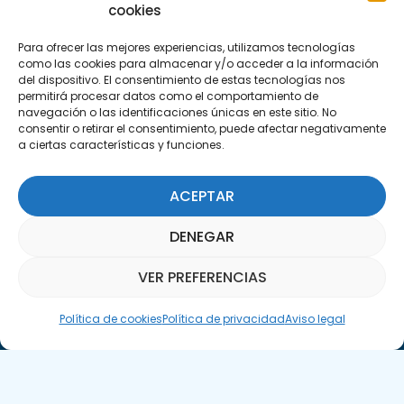
Encuéntranos
cookies
C/Marie Curie, 35
Para ofrecer las mejores experiencias, utilizamos tecnologías
29590 Campanillas, Málaga
como las cookies para almacenar y/o acceder a la información
del dispositivo. El consentimiento de estas tecnologías nos
permitirá procesar datos como el comportamiento de
navegación o las identificaciones únicas en este sitio. No
consentir o retirar el consentimiento, puede afectar negativamente
a ciertas características y funciones.
ACEPTAR
Suscríbete a nuestra Newsletter
DENEGAR
SUSCRÍBETE AQUÍ
VER PREFERENCIAS
Asistente Parquepedia
Política de cookies
Política de privacidad
Aviso legal