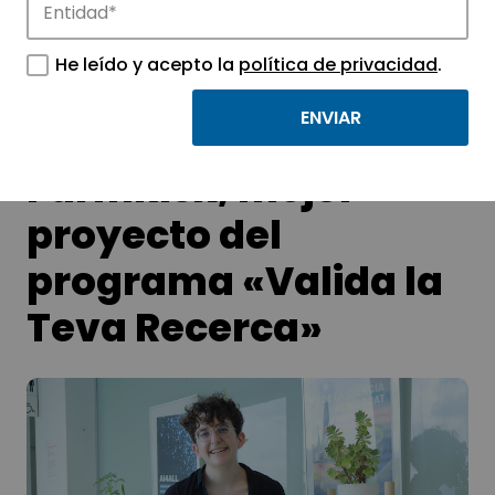
Conoce las noticias más destacadas de
APTE y sus parques científicos y
He leído y acepto la
política de privacidad
.
tecnológicos.
FarmRisk, mejor
proyecto del
programa «Valida la
Teva Recerca»