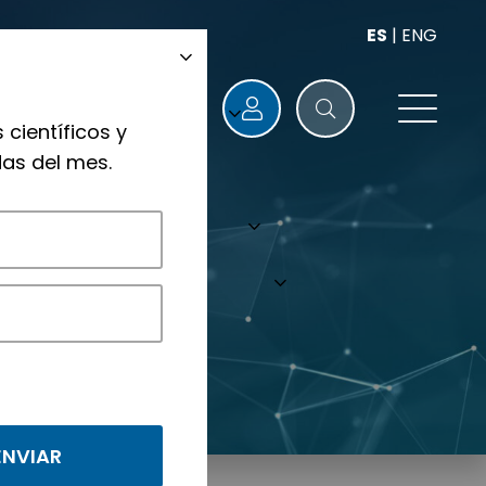
ES
|
ENG
 científicos y
as del mes.
nológicos.