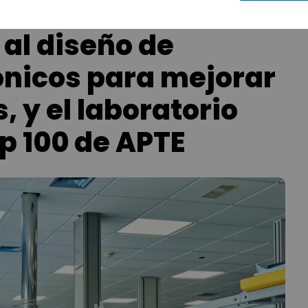
al diseño de
ónicos para mejorar
 y el laboratorio
p 100 de APTE