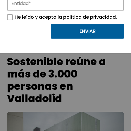
APTE y sus parques científicos y
He leído y acepto la
política de privacidad
.
tecnológicos.
La Feria de Ciencia
Sostenible reúne a
más de 3.000
personas en
Valladolid