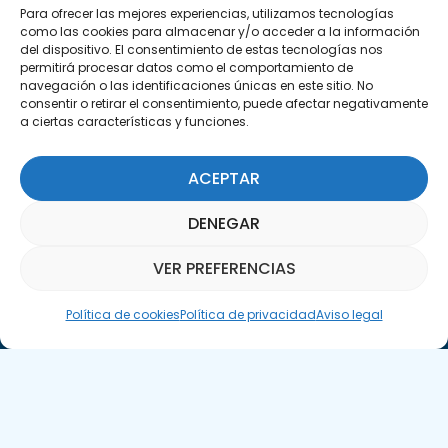
29590 Campanillas, Málaga
Para ofrecer las mejores experiencias, utilizamos tecnologías
como las cookies para almacenar y/o acceder a la información
del dispositivo. El consentimiento de estas tecnologías nos
permitirá procesar datos como el comportamiento de
navegación o las identificaciones únicas en este sitio. No
consentir o retirar el consentimiento, puede afectar negativamente
a ciertas características y funciones.
ACEPTAR
Suscríbete a nuestra Newsletter
DENEGAR
SUSCRÍBETE AQUÍ
VER PREFERENCIAS
Asistente Parquepedia
Política de cookies
Política de privacidad
Aviso legal
Aviso legal