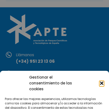
Llámanos
(+34) 951 23 13 06
Escríbenos
Gestionar el
info@apte.org
consentimiento de las
cookies
Encuéntranos
C/Marie Curie, 35
Para ofrecer las mejores experiencias, utilizamos tecnologías
como las cookies para almacenar y/o acceder a la información
29590 Campanillas, Málaga
del dispositivo. El consentimiento de estas tecnologías nos