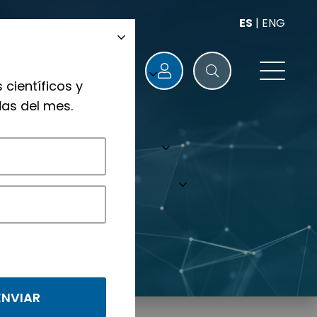
ES
|
ENG
 científicos y
as del mes.
ógicos.