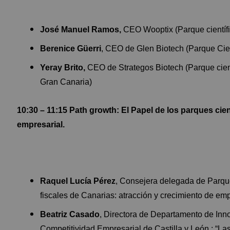
José Manuel Ramos,
CEO Wooptix (Parque científi
Berenice Güerri
, CEO de Glen Biotech (Parque Cien
Yeray Brito,
CEO de Strategos Biotech (Parque cient
Gran Canaria)
10:30 – 11:15 Path growth: El Papel de los parques cient
empresarial.
Raquel Lucía Pérez
, Consejera delegada de Parque
fiscales de Canarias: atracción y crecimiento de em
Beatriz Casado
, Directora de Departamento de Inno
Competitividad Empresarial de Castilla y León.: “Las