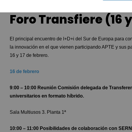
Foro Transfiere (16 y
El principal encuentro de I+D+i del Sur de Europa para com
la innovación en el que vienen participando APTE y sus p
16 y 17 de febrero.
16 de febrero
9:00 – 10:00 Reunión Comisión delegada de Transferen
universitarios en formato híbrido.
Sala Multiusos 3. Planta 1ª
10:00 – 11:00 Posibilidades de colaboración con SE