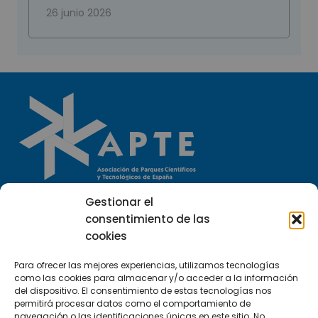
26 junio 2026
Gestionar el
Llámanos
consentimiento de las
(+34) 951 23 13 06
cookies
Escríbenos
Para ofrecer las mejores experiencias, utilizamos tecnologías
como las cookies para almacenar y/o acceder a la información
info@apte.org
del dispositivo. El consentimiento de estas tecnologías nos
permitirá procesar datos como el comportamiento de
navegación o las identificaciones únicas en este sitio. No