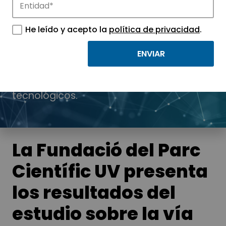
He leído y acepto la
política de privacidad
.
Noticias
Conoce las noticias más destacadas de
APTE y sus parques científicos y
tecnológicos.
La Fundació del Parc
Científic UV presenta
los resultados del
estudio sobre la vía