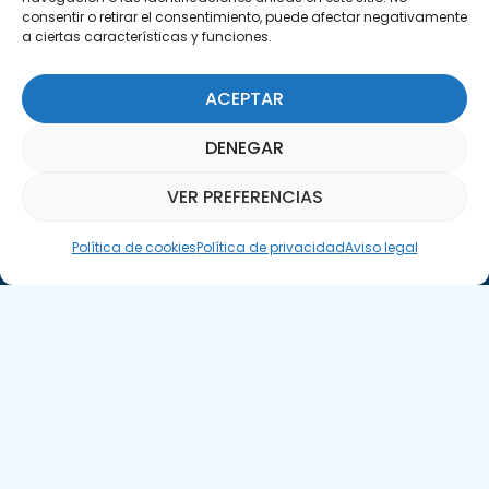
Encuéntranos
consentir o retirar el consentimiento, puede afectar negativamente
C/Marie Curie, 35
a ciertas características y funciones.
29590 Campanillas, Málaga
ACEPTAR
DENEGAR
VER PREFERENCIAS
Asistente Parquepedia
Suscríbete a nuestra Newsletter
Política de cookies
Política de privacidad
Aviso legal
SUSCRÍBETE AQUÍ