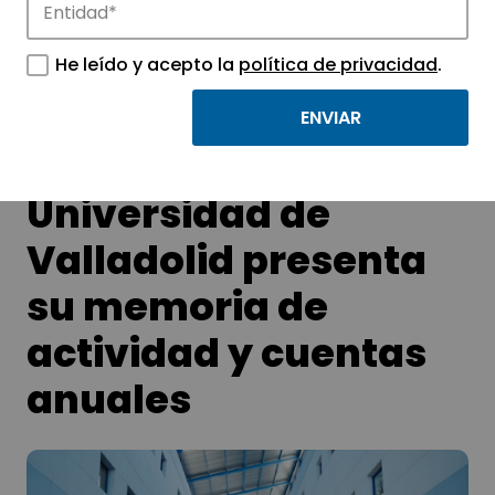
APTE y sus parques científicos y
tecnológicos.
He leído y acepto la
política de privacidad
.
La Fundación
Universidad de
Valladolid presenta
su memoria de
actividad y cuentas
anuales