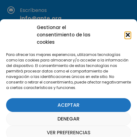
Escríbenos
info@apte.org
Gestionar el
Encuéntranos
consentimiento de las
C/Marie Curie, 35
cookies
29590 Campanillas, Málaga
Para ofrecer las mejores experiencias, utilizamos tecnologías
como las cookies para almacenar y/o acceder a la información
del dispositivo. El consentimiento de estas tecnologías nos
permitirá procesar datos como el comportamiento de
navegación o las identificaciones únicas en este sitio. No
consentir o retirar el consentimiento, puede afectar negativamente
a ciertas características y funciones.
Suscríbete a nuestra Newsletter
ACEPTAR
SUSCRÍBETE AQUÍ
DENEGAR
VER PREFERENCIAS