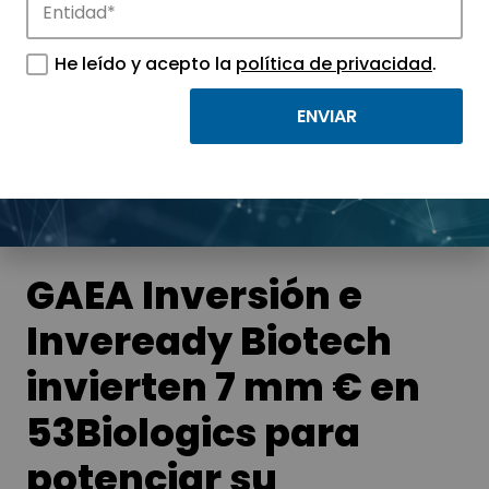
Noticias
He leído y acepto la
política de privacidad
.
Conoce las noticias más destacadas de
APTE y sus parques científicos y
tecnológicos.
GAEA Inversión e
Inveready Biotech
invierten 7 mm € en
53Biologics para
potenciar su