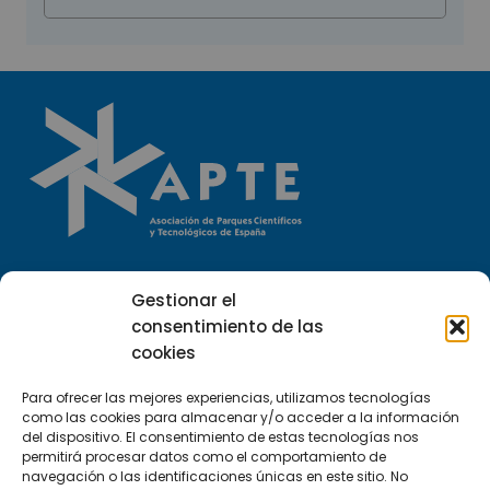
Llámanos
Gestionar el
(+34) 951 23 13 06
consentimiento de las
cookies
Escríbenos
info@apte.org
Para ofrecer las mejores experiencias, utilizamos tecnologías
como las cookies para almacenar y/o acceder a la información
del dispositivo. El consentimiento de estas tecnologías nos
Encuéntranos
permitirá procesar datos como el comportamiento de
navegación o las identificaciones únicas en este sitio. No
C/Marie Curie, 35