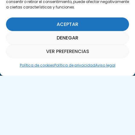
consentir o retirar el consentimiento, puede afectar negativamente
29590 Campanillas, Málaga
a ciertas características y funciones.
ACEPTAR
DENEGAR
VER PREFERENCIAS
Suscríbete a nuestra Newsletter
Asistente Parquepedia
Política de cookies
Política de privacidad
Aviso legal
SUSCRÍBETE AQUÍ
Aviso legal