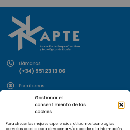
Llámanos
(+34) 951 23 13 06
Escríbenos
info@apte.org
Gestionar el
consentimiento de las
Encuéntranos
cookies
C/Marie Curie, 35
29590 Campanillas, Málaga
Para ofrecer las mejores experiencias, utilizamos tecnologías
como las cookies para almacenar y/o acceder a la información