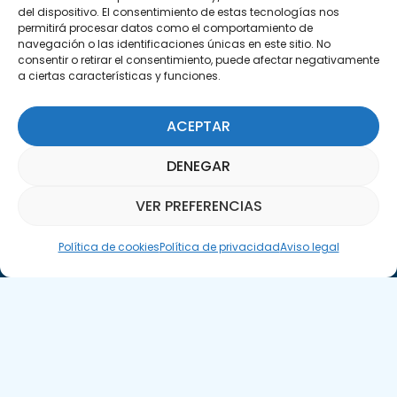
del dispositivo. El consentimiento de estas tecnologías nos
permitirá procesar datos como el comportamiento de
navegación o las identificaciones únicas en este sitio. No
consentir o retirar el consentimiento, puede afectar negativamente
a ciertas características y funciones.
ACEPTAR
Suscríbete a nuestra Newsletter
DENEGAR
SUSCRÍBETE AQUÍ
VER PREFERENCIAS
Asistente Parquepedia
Política de cookies
Política de privacidad
Aviso legal
Aviso legal