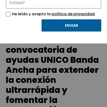
APTE y sus parques científicos y
tecnológicos.
He leído y acepto la
política de privacidad
.
El Gobierno lanza la 2ª
convocatoria de
ayudas UNICO Banda
Ancha para extender
la conexión
ultrarrápida y
fomentar la