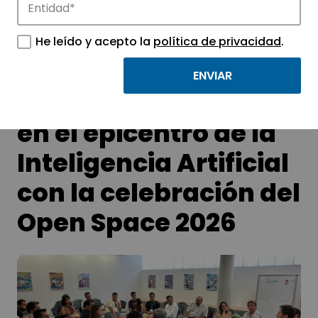
APTE y sus parques científicos y
tecnológicos.
He leído y acepto la
política de privacidad
.
Granada se convierte
en el epicentro de la
Inteligencia Artificial
con la celebración del
Open Space 2026