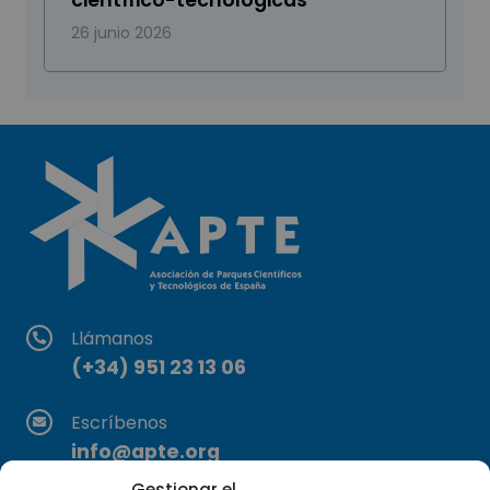
26 junio 2026
Llámanos
(+34) 951 23 13 06
Escríbenos
info@apte.org
Gestionar el