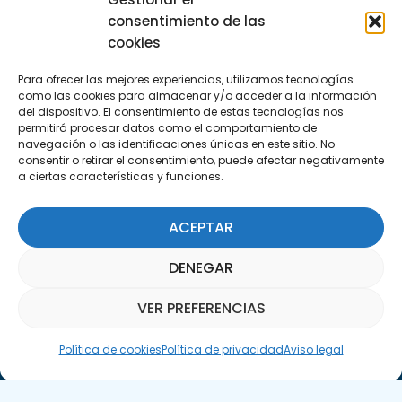
Encuéntranos
consentimiento de las
C/Marie Curie, 35
cookies
29590 Campanillas, Málaga
Para ofrecer las mejores experiencias, utilizamos tecnologías
como las cookies para almacenar y/o acceder a la información
del dispositivo. El consentimiento de estas tecnologías nos
permitirá procesar datos como el comportamiento de
navegación o las identificaciones únicas en este sitio. No
consentir o retirar el consentimiento, puede afectar negativamente
a ciertas características y funciones.
Suscríbete a nuestra Newsletter
ACEPTAR
SUSCRÍBETE AQUÍ
DENEGAR
VER PREFERENCIAS
Asistente Parquepedia
Política de cookies
Política de privacidad
Aviso legal