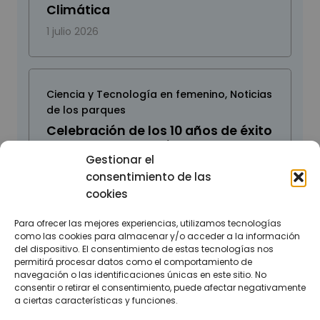
Climática
1 julio 2026
Ciencia y Tecnología en femenino
,
Noticias
de los parques
Celebración de los 10 años de éxito
del programa Inspira STEAM para
el fomento de vocaciones
Gestionar el
científico-tecnológicas
consentimiento de las
cookies
26 junio 2026
Para ofrecer las mejores experiencias, utilizamos tecnologías
como las cookies para almacenar y/o acceder a la información
del dispositivo. El consentimiento de estas tecnologías nos
permitirá procesar datos como el comportamiento de
navegación o las identificaciones únicas en este sitio. No
consentir o retirar el consentimiento, puede afectar negativamente
a ciertas características y funciones.