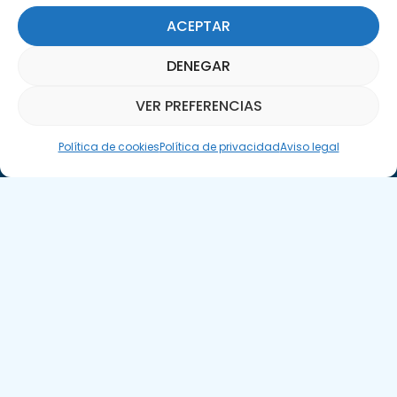
ACEPTAR
DENEGAR
Llámanos
VER PREFERENCIAS
(+34) 951 23 13 06
Asistente Parquepedia
Política de cookies
Política de privacidad
Aviso legal
Escríbenos
info@apte.org
Encuéntranos
C/Marie Curie, 35
29590 Campanillas, Málaga