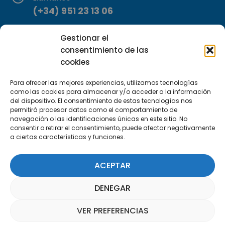
(+34) 951 23 13 06
Escríbenos
Gestionar el
info@apte.org
consentimiento de las
cookies
Encuéntranos
Para ofrecer las mejores experiencias, utilizamos tecnologías
C/Marie Curie, 35
como las cookies para almacenar y/o acceder a la información
29590 Campanillas, Málaga
del dispositivo. El consentimiento de estas tecnologías nos
permitirá procesar datos como el comportamiento de
navegación o las identificaciones únicas en este sitio. No
consentir o retirar el consentimiento, puede afectar negativamente
a ciertas características y funciones.
ACEPTAR
Suscríbete a nuestra Newsletter
DENEGAR
SUSCRÍBETE AQUÍ
VER PREFERENCIAS
Asistente Parquepedia