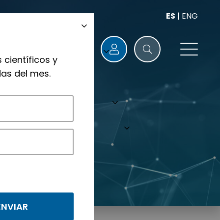
ES
|
ENG
 científicos y
as del mes.
nológicos.