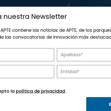
a nuestra Newsletter
 APTE contiene las noticias de APTE, de los parques
 de las convocatorias de innovación más destacad
de APTE y sus parques científicos y tec
epto la
política de privacidad
.