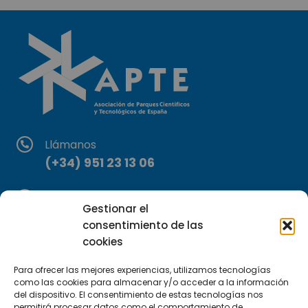
Llámanos
(+34) 951 23 13 06
Escríbenos
Gestionar el
info@apte.org
consentimiento de las
cookies
Encuéntranos
C/Marie Curie, 35
Para ofrecer las mejores experiencias, utilizamos tecnologías
como las cookies para almacenar y/o acceder a la información
29590 Campanillas, Málaga
del dispositivo. El consentimiento de estas tecnologías nos
permitirá procesar datos como el comportamiento de