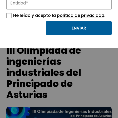
Conoce las noticias más destacadas de
APTE y sus parques científicos y
He leído y acepto la
política de privacidad
.
tecnológicos.
III Olimpiada de
ingenierías
industriales del
Principado de
Asturias