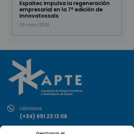
Espaitec impulsa la regeneración
empresarial en la 7ª edición de
Innovatossals
28 mayo 2026
Llámanos
(+34) 951 23 13 06
Escríbenos
Gestionar el