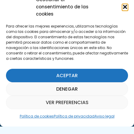
info@apte.org
consentimiento de las
cookies
Encuéntranos
Para ofrecer las mejores experiencias, utilizamos tecnologías
C/Marie Curie, 35
como las cookies para almacenar y/o acceder a la información
29590 Campanillas, Málaga
del dispositivo. El consentimiento de estas tecnologías nos
permitirá procesar datos como el comportamiento de
navegación o las identificaciones únicas en este sitio. No
consentir o retirar el consentimiento, puede afectar negativamente
a ciertas características y funciones.
ACEPTAR
Suscríbete a nuestra Newsletter
DENEGAR
SUSCRÍBETE AQUÍ
VER PREFERENCIAS
Asistente Parquepedia
Política de cookies
Política de privacidad
Aviso legal