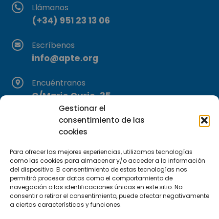
Llámanos
(+34) 951 23 13 06
Escríbenos
info@apte.org
Encuéntranos
C/Marie Curie, 35
Gestionar el
29590 Campanillas, Málaga
consentimiento de las
cookies
Para ofrecer las mejores experiencias, utilizamos tecnologías
como las cookies para almacenar y/o acceder a la información
del dispositivo. El consentimiento de estas tecnologías nos
permitirá procesar datos como el comportamiento de
navegación o las identificaciones únicas en este sitio. No
Suscríbete a nuestra Newsletter
consentir o retirar el consentimiento, puede afectar negativamente
a ciertas características y funciones.
SUSCRÍBETE AQUÍ