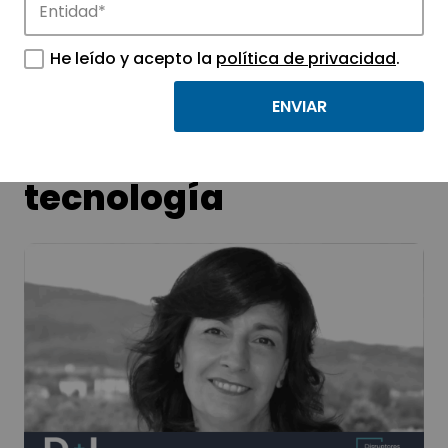
Infraestructuras
He leído y acepto la
política de privacidad
.
estratégicas para
desarrollar
tecnología