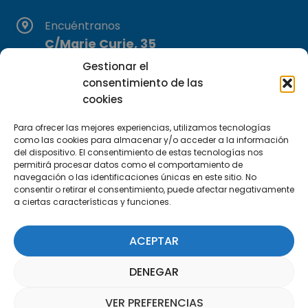
Encuéntranos
C/Marie Curie, 35
29590 Campanillas, Málaga
Gestionar el
consentimiento de las
cookies
Para ofrecer las mejores experiencias, utilizamos tecnologías
como las cookies para almacenar y/o acceder a la información
del dispositivo. El consentimiento de estas tecnologías nos
permitirá procesar datos como el comportamiento de
Suscríbete a nuestra Newsletter
navegación o las identificaciones únicas en este sitio. No
consentir o retirar el consentimiento, puede afectar negativamente
a ciertas características y funciones.
SUSCRÍBETE AQUÍ
ACEPTAR
DENEGAR
VER PREFERENCIAS