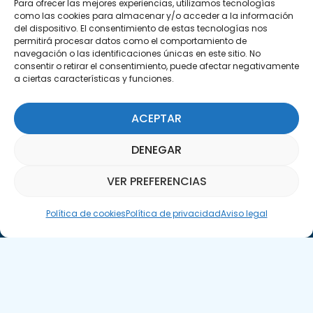
29590 Campanillas, Málaga
Para ofrecer las mejores experiencias, utilizamos tecnologías
como las cookies para almacenar y/o acceder a la información
del dispositivo. El consentimiento de estas tecnologías nos
permitirá procesar datos como el comportamiento de
navegación o las identificaciones únicas en este sitio. No
consentir o retirar el consentimiento, puede afectar negativamente
a ciertas características y funciones.
ACEPTAR
Suscríbete a nuestra Newsletter
DENEGAR
SUSCRÍBETE AQUÍ
VER PREFERENCIAS
Asistente Parquepedia
Política de cookies
Política de privacidad
Aviso legal
Aviso legal