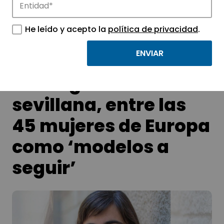
APTE y sus parques científicos y
tecnológicos.
He leído y acepto la
política de privacidad
.
Una ingeniera
sevillana, entre las
45 mujeres de Europa
como ‘modelos a
seguir’