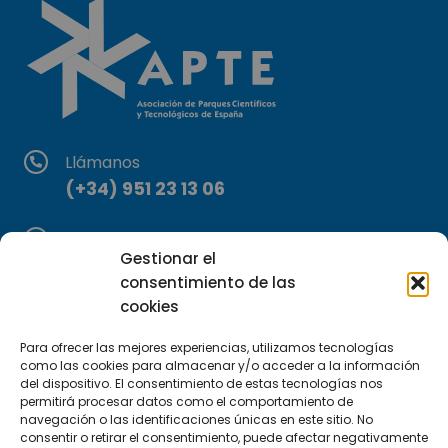
Llámanos
(+34) 951 23 13 06
Escríbenos
Gestionar el
info@apte.org
consentimiento de las
cookies
Encuéntranos
C/Marie Curie, 35
Para ofrecer las mejores experiencias, utilizamos tecnologías
como las cookies para almacenar y/o acceder a la información
29590 Campanillas, Málaga
del dispositivo. El consentimiento de estas tecnologías nos
permitirá procesar datos como el comportamiento de
navegación o las identificaciones únicas en este sitio. No
consentir o retirar el consentimiento, puede afectar negativamente