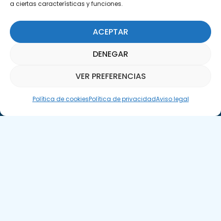
a ciertas características y funciones.
ACEPTAR
Suscríbete a nuestra Newsletter
DENEGAR
SUSCRÍBETE AQUÍ
VER PREFERENCIAS
Asistente Parquepedia
Política de cookies
Política de privacidad
Aviso legal
Aviso legal
Política de cookies
APTE © 2025 – Todos los derechos reservados