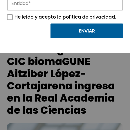
APTE y sus parques científicos y
He leído y acepto la
política de privacidad
.
tecnológicos.
La investigadora del
CIC biomaGUNE
Aitziber López-
Cortajarena ingresa
en la Real Academia
de las Ciencias