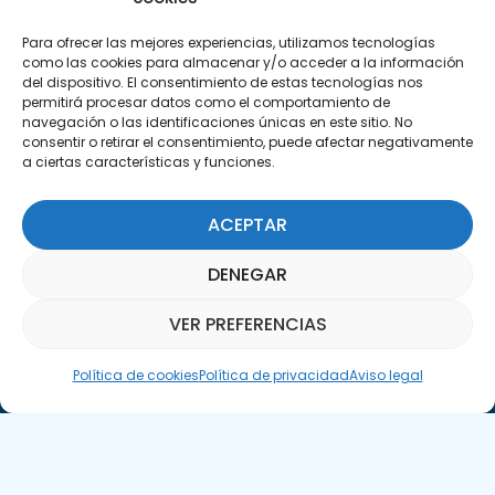
C/Marie Curie, 35
Para ofrecer las mejores experiencias, utilizamos tecnologías
29590 Campanillas, Málaga
como las cookies para almacenar y/o acceder a la información
del dispositivo. El consentimiento de estas tecnologías nos
permitirá procesar datos como el comportamiento de
navegación o las identificaciones únicas en este sitio. No
consentir o retirar el consentimiento, puede afectar negativamente
a ciertas características y funciones.
ACEPTAR
Suscríbete a nuestra Newsletter
DENEGAR
SUSCRÍBETE AQUÍ
VER PREFERENCIAS
Asistente Parquepedia
Política de cookies
Política de privacidad
Aviso legal