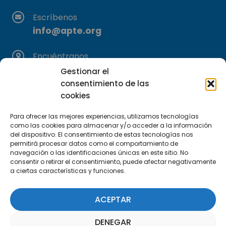
Escríbenos
info@apte.org
Encuéntranos
C/Marie Curie, 35
Gestionar el
29590 Campanillas, Málaga
consentimiento de las
cookies
Para ofrecer las mejores experiencias, utilizamos tecnologías
como las cookies para almacenar y/o acceder a la información
del dispositivo. El consentimiento de estas tecnologías nos
permitirá procesar datos como el comportamiento de
navegación o las identificaciones únicas en este sitio. No
consentir o retirar el consentimiento, puede afectar negativamente
Suscríbete a nuestra Newsletter
a ciertas características y funciones.
SUSCRÍBETE AQUÍ
ACEPTAR
DENEGAR