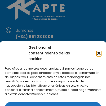
Llámanos
(+34) 951 23 13 06
Gestionar el
Escríbenos
consentimiento de las
info@apte.org
cookies
Encuéntranos
Para ofrecer las mejores experiencias, utilizamos tecnologías
C/Marie Curie, 35
como las cookies para almacenar y/o acceder a la información
del dispositivo. El consentimiento de estas tecnologías nos
29590 Campanillas, Málaga
permitirá procesar datos como el comportamiento de
navegación o las identificaciones únicas en este sitio. No
consentir o retirar el consentimiento, puede afectar negativamente
a ciertas características y funciones.