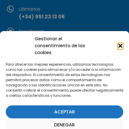
Llámanos
(+34) 951 23 13 06
Escríbenos
info@apte.org
Gestionar el
consentimiento de las
cookies
Encuéntranos
C/Marie Curie, 35
Para ofrecer las mejores experiencias, utilizamos tecnologías
29590 Campanillas, Málaga
como las cookies para almacenar y/o acceder a la información
del dispositivo. El consentimiento de estas tecnologías nos
permitirá procesar datos como el comportamiento de
navegación o las identificaciones únicas en este sitio. No
consentir o retirar el consentimiento, puede afectar negativamente
a ciertas características y funciones.
ACEPTAR
Suscríbete a nuestra Newsletter
DENEGAR