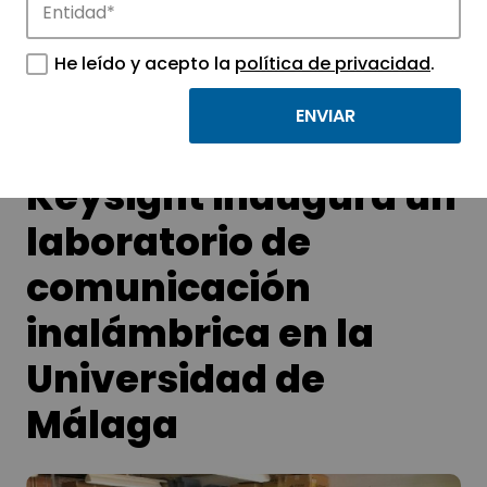
Conoce las noticias más destacadas de
APTE y sus parques científicos y
He leído y acepto la
política de privacidad
.
tecnológicos.
Keysight inaugura un
laboratorio de
comunicación
inalámbrica en la
Universidad de
Málaga