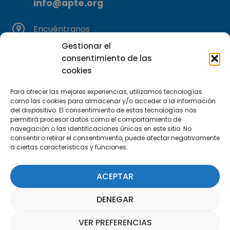
info@apte.org
Encuéntranos
C/Marie Curie, 35
Gestionar el
29590 Campanillas, Málaga
consentimiento de las
cookies
Para ofrecer las mejores experiencias, utilizamos tecnologías
como las cookies para almacenar y/o acceder a la información
del dispositivo. El consentimiento de estas tecnologías nos
permitirá procesar datos como el comportamiento de
navegación o las identificaciones únicas en este sitio. No
consentir o retirar el consentimiento, puede afectar negativamente
Suscríbete a nuestra Newsletter
a ciertas características y funciones.
SUSCRÍBETE AQUÍ
ACEPTAR
DENEGAR
VER PREFERENCIAS