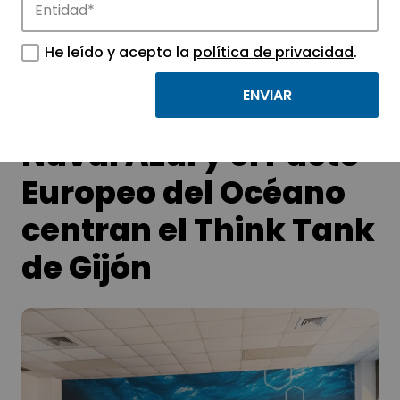
Conoce las noticias más destacadas de
APTE y sus parques científicos y
He leído y acepto la
política de privacidad
.
tecnológicos.
Naval Azul y el Pacto
Europeo del Océano
centran el Think Tank
de Gijón