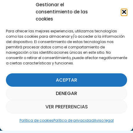
info@apte.org
Gestionar el
consentimiento de las
Encuéntranos
cookies
C/Marie Curie, 35
Para ofrecer las mejores experiencias, utilizamos tecnologías
29590 Campanillas, Málaga
como las cookies para almacenar y/o acceder a la información
del dispositivo. El consentimiento de estas tecnologías nos
permitirá procesar datos como el comportamiento de
navegación o las identificaciones únicas en este sitio. No
consentir o retirar el consentimiento, puede afectar negativamente
a ciertas características y funciones.
ACEPTAR
Suscríbete a nuestra Newsletter
DENEGAR
SUSCRÍBETE AQUÍ
VER PREFERENCIAS
Asistente Parquepedia
Política de cookies
Política de privacidad
Aviso legal