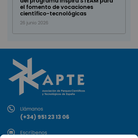
del programa Inspira STEAM para
el fomento de vocaciones
científico-tecnológicas
26 junio 2026
Llámanos
(+34) 951 23 13 06
Escríbenos