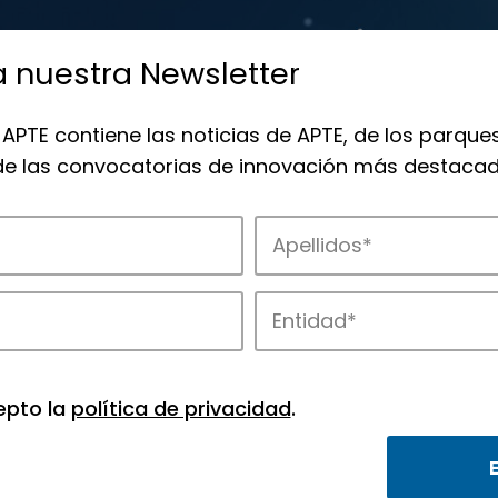
a nuestra Newsletter
 APTE contiene las noticias de APTE, de los parques
 de las convocatorias de innovación más destacad
de APTE y sus parques científicos y tec
epto la
política de privacidad
.