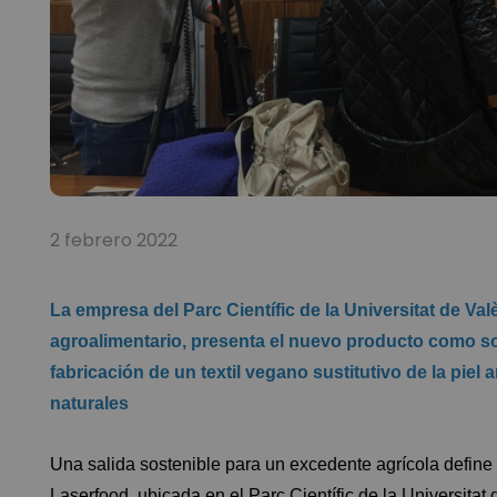
2 febrero 2022
La empresa del Parc Científic de la Universitat de Va
agroalimentario, presenta el nuevo producto como sol
fabricación de un textil vegano sustitutivo de la pie
naturales
Una salida sostenible para un excedente agrícola defin
Laserfood
, ubicada en el
Parc Científic de la Universita