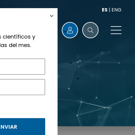
ES
|
ENG
 científicos y
as del mes.
nológicos.