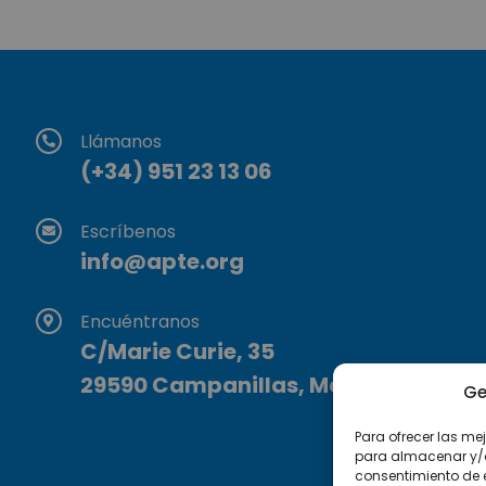
Llámanos
(+34) 951 23 13 06
Escríbenos
info@apte.org
Encuéntranos
C/Marie Curie, 35
29590 Campanillas, Málaga
Ge
Para ofrecer las me
para almacenar y/o 
consentimiento de 