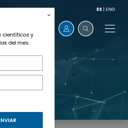
ES
|
ENG
 científicos y
as del mes.
nológicos.