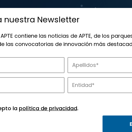
a nuestra Newsletter
 APTE contiene las noticias de APTE, de los parques
 de las convocatorias de innovación más destacad
de APTE y sus parques científicos y tec
epto la
política de privacidad
.