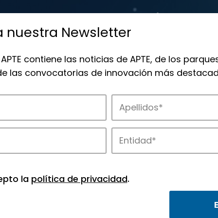
a nuestra Newsletter
 APTE contiene las noticias de APTE, de los parques
 de las convocatorias de innovación más destacad
de APTE y sus parques científicos y tec
epto la
política de privacidad
.