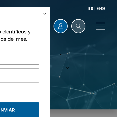
ES
|
ENG
 científicos y
as del mes.
nológicos.