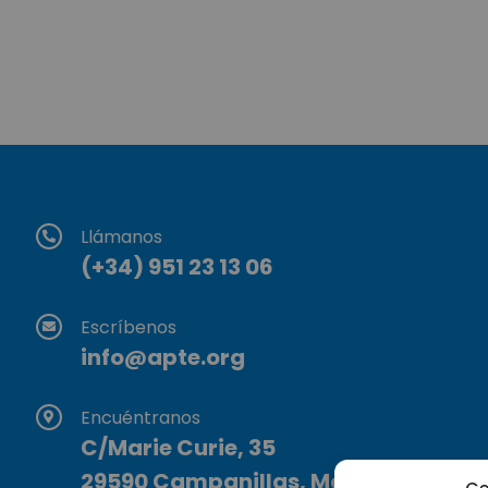
Llámanos
(+34) 951 23 13 06
Escríbenos
info@apte.org
Encuéntranos
C/Marie Curie, 35
29590 Campanillas, Málaga