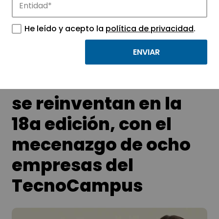
APTE y sus parques científicos y
He leído y acepto la
política de privacidad
.
tecnológicos.
Los Premios Creatic
se reinventan en la
18a edición, con el
mecenazgo de ocho
empresas del
TecnoCampus