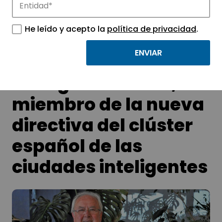
APTE y sus parques científicos y
He leído y acepto la
política de privacidad
.
tecnológicos.
Málaga TechPark,
miembro de la nueva
directiva del clúster
español de las
ciudades inteligentes