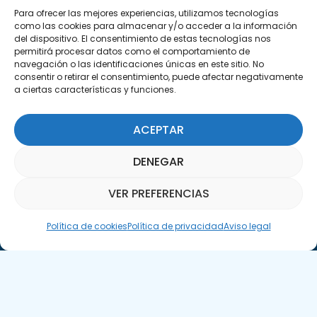
29590 Campanillas, Málaga
Para ofrecer las mejores experiencias, utilizamos tecnologías
como las cookies para almacenar y/o acceder a la información
del dispositivo. El consentimiento de estas tecnologías nos
permitirá procesar datos como el comportamiento de
navegación o las identificaciones únicas en este sitio. No
consentir o retirar el consentimiento, puede afectar negativamente
a ciertas características y funciones.
ACEPTAR
Suscríbete a nuestra Newsletter
DENEGAR
SUSCRÍBETE AQUÍ
VER PREFERENCIAS
Asistente Parquepedia
Política de cookies
Política de privacidad
Aviso legal
Aviso legal