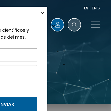
ES
|
ENG
 científicos y
as del mes.
nológicos.