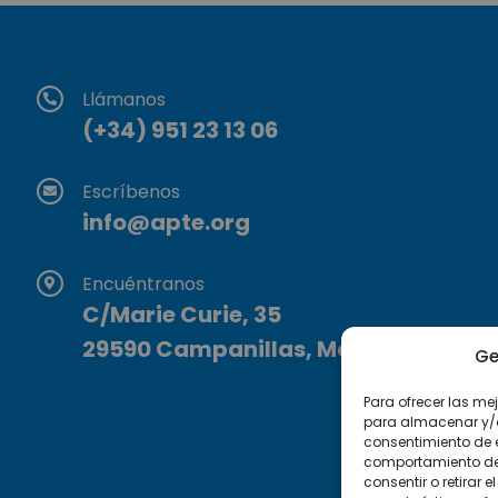
Llámanos
(+34) 951 23 13 06
Escríbenos
info@apte.org
Encuéntranos
C/Marie Curie, 35
29590 Campanillas, Málaga
Ge
Para ofrecer las me
para almacenar y/o 
consentimiento de 
comportamiento de n
consentir o retirar