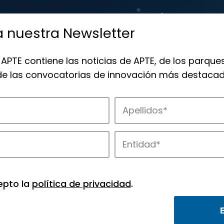
a nuestra Newsletter
 APTE contiene las noticias de APTE, de los parques
 de las convocatorias de innovación más destacad
de APTE y sus parques científicos y tec
epto la
política de privacidad
.