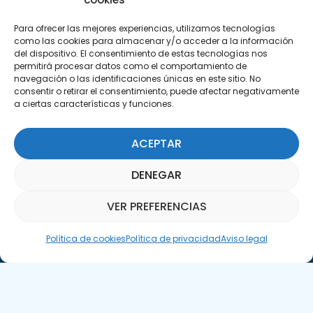
Encuéntranos
C/Marie Curie, 35
Para ofrecer las mejores experiencias, utilizamos tecnologías
como las cookies para almacenar y/o acceder a la información
29590 Campanillas, Málaga
del dispositivo. El consentimiento de estas tecnologías nos
permitirá procesar datos como el comportamiento de
navegación o las identificaciones únicas en este sitio. No
consentir o retirar el consentimiento, puede afectar negativamente
a ciertas características y funciones.
ACEPTAR
Suscríbete a nuestra Newsletter
DENEGAR
SUSCRÍBETE AQUÍ
VER PREFERENCIAS
Asistente Parquepedia
Política de cookies
Política de privacidad
Aviso legal