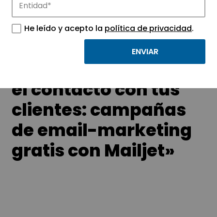
APTE y sus parques científicos y
tecnológicos.
He leído y acepto la
política de privacidad
.
Taller CTIC: «Mejora
el contacto con tus
clientes: campañas
de email-marketing
gratis con Mailjet»