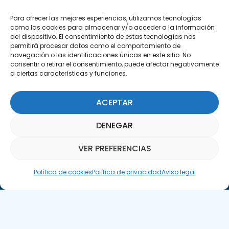
29590 Campanillas, Málaga
Para ofrecer las mejores experiencias, utilizamos tecnologías
como las cookies para almacenar y/o acceder a la información
del dispositivo. El consentimiento de estas tecnologías nos
permitirá procesar datos como el comportamiento de
navegación o las identificaciones únicas en este sitio. No
consentir o retirar el consentimiento, puede afectar negativamente
a ciertas características y funciones.
Suscríbete a nuestra Newsletter
ACEPTAR
SUSCRÍBETE AQUÍ
DENEGAR
VER PREFERENCIAS
Asistente Parquepedia
Política de cookies
Política de privacidad
Aviso legal
Aviso legal